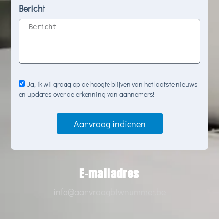
Bericht
Ja, ik wil graag op de hoogte blijven van het laatste nieuws
en updates over de erkenning van aannemers!
Aanvraag indienen
A
l
t
e
E-mailadres
r
n
info@aanvraagbtwnummer.be
a
t