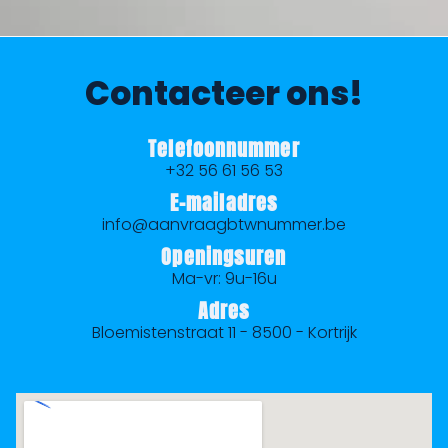
i
v
e
:
Contacteer ons!
Telefoonnummer
+32 56 61 56 53
E-mailadres
info@aanvraagbtwnummer.be
Openingsuren
Ma-vr: 9u-16u
Adres
Bloemistenstraat 11 - 8500 - Kortrijk